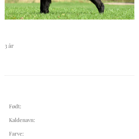
3 år
Født:
Kaldenavn:
Farve: