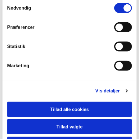
Samtykkevalg
Nødvendig
1 x CACIB, DK
1 x CACIB, DE
Præferencer
BIR, VDH Bremen
Statistik
Tysk Champion - DEVDHCH
Marketing
Bestået DRK's Brugsprøve
Vis detaljer
Bestået DRK's kvalifikationsprøve
1. præmie, Begynder kl. Markprøve B
Tillad alle cookies
2. præmie, Åben kl. Markprøve C
3. præmie, Åben kl. Markprøve B
Tillad valgte