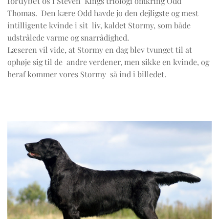
fordybet os
i Steven Kings triologi omkring Odd
Thomas. Den kære Odd havde jo den dejligste og mest
intilligente kvinde i
sit liv, kaldet Stormy,
som både
udstrålede varme og snarrådighed.
Læseren vil
vide, at Stormy en dag blev tvunget
til at
ophøje sig til de andre
verdener, men sikke en
kvinde, og
heraf kommer vores
Stormy så ind i billedet.