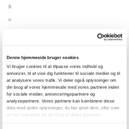
B
0
PRA fri. Ikke medfødt katarakt påvist 21.04.2010
BIR & BIS 1 Baby, DRK skue
BIR & BIS 1 Hvalp - BIR & BIS 4 HVALP
Denne hjemmeside bruger cookies
Vi bruger cookies til at tilpasse vores indhold og
BIR Hvalp, DKK
annoncer, til at vise dig funktioner til sociale medier og til
at analysere vores trafik. Vi deler også oplysninger om
2 x BIM Junior, Racearrangement & DRK 50 års
din brug af vores hjemmeside med vores partnere inden
jubilæumsudstilling
for sociale medier, annonceringspartnere og
analysepartnere. Vores partnere kan kombinere disse
BIR & BIS 1, DRK skue
data med andre oplysninger, du har givet dem, eller som
3 x dansk CERT
de har indsamlet fra din brug af deres tjenester.
5 x tysk CERT